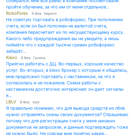
собирался, мне все равно в компании посоветовали
пройти обучение, за что им от меня отдельное...
RoboForex
9 Фев Кирилл
Не советую торговать в робофорекс. При пополнении
счета, если он был пополнен не валютой счета,
компания пересчитает их по несуществующему курсу.
Какого либо предупреждения вы не увидите, а лишь
поймёте что с каждой тысячи гривен робофорекс
заберёт...
Kiexo
9 Фев Галина
Приятно работать с ДЦ. Во-первых, хорошее качество
услуг. Во-вторых, в kiexo брокер с которым я общалась,
мне предложил торговать с наставником, на что я
согласилась и не пожалела. Схема работы с
наставником достаточно интересная: он дает сигналы
я...
LBLV
8 Фев vlad
Я правильно понимаю, что для вывода средств из лблв
нужно отправлять сканы своих документов? Спрашиваю
потому что для регистрации счета у меня никаких
документов не запросили, и данные подтверждать тоже
не нужно было. Не совсем мне понятно какие...