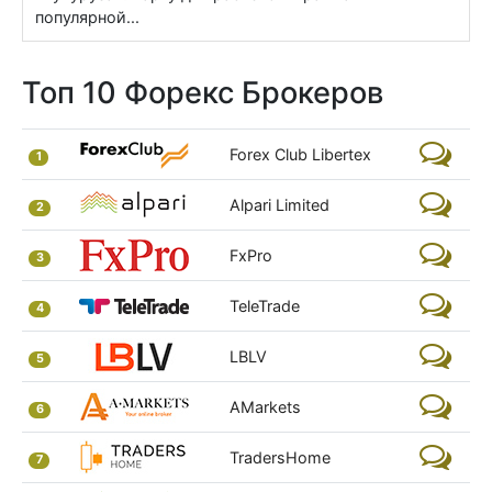
популярной...
Топ 10 Форекс Брокеров
Forex Club Libertex
1
Alpari Limited
2
FxPro
3
TeleTrade
4
LBLV
5
AMarkets
6
TradersHome
7