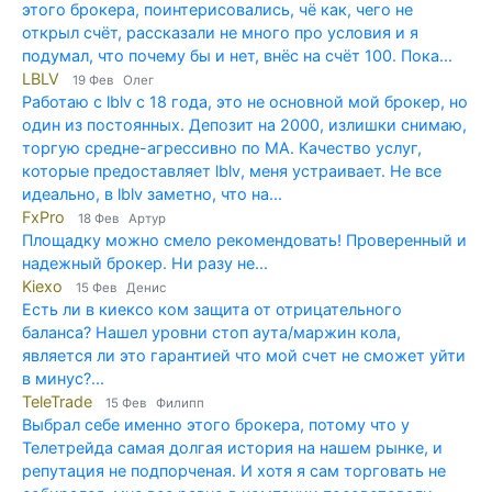
этого брокера, поинтерисовались, чё как, чего не
открыл счёт, рассказали не много про условия и я
подумал, что почему бы и нет, внёс на счёт 100. Пока...
LBLV
19 Фев Олег
Работаю с lblv с 18 года, это не основной мой брокер, но
один из постоянных. Депозит на 2000, излишки снимаю,
торгую средне-агрессивно по МА. Качество услуг,
которые предоставляет lblv, меня устраивает. Не все
идеально, в lblv заметно, что на...
FxPro
18 Фев Артур
Площадку можно смело рекомендовать! Проверенный и
надежный брокер. Ни разу не...
Kiexo
15 Фев Денис
Есть ли в киексо ком защита от отрицательного
баланса? Нашел уровни стоп аута/маржин кола,
является ли это гарантией что мой счет не сможет уйти
в минус?...
TeleTrade
15 Фев Филипп
Выбрал себе именно этого брокера, потому что у
Телетрейда самая долгая история на нашем рынке, и
репутация не подпорченая. И хотя я сам торговать не