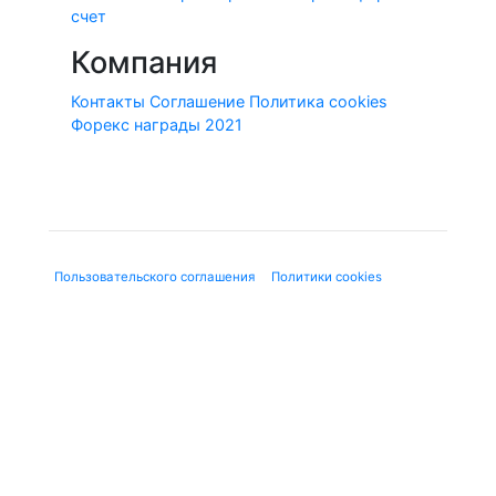
счет
Компания
Контакты
Соглашение
Политика cookies
Форекс награды 2021
© 2010-2020 Forex-Ratings-Ukraine.com
Использование данного веб-сайта означает принятие
"
Пользовательского соглашения
", "
Политики cookies
" и
нижеследующей юридической информации.
Содержащаяся на сайте информация может касаться
финансовых услуг или финансовой деятельности форекс-
дилеров, не имеющих лицензию ЦБ и членства в СРО, в
соответствии с Федеральным законом от 13.03.2006 г. №38-
ФЗ «О рекламе». Используя сайт, Вы подтверждаете, что не
находитесь на территории Российской Федерации.
Предлагаемые к заключению договоры или финансовые
инструменты являются высокорискованными и могут
привести к потере внесенных денежных средств в полном
объеме. До совершения сделок следует ознакомиться с