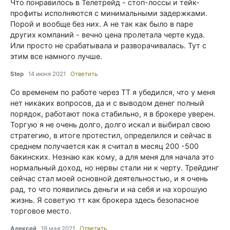
Что понравилось в Телетрейд - стоп-лоссы и тейк-
профиты исполняются с минимальными задержками.
Порой и вообще без них. А не так как было в паре
других компаний - вечно цена пролетала черте куда.
Или просто не срабатывала и разворачивалась. Тут с
этим все намного лучше.
Step
14 июня 2021
Ответить
Со временем по работе через ТТ я убедился, что у меня
нет никаких вопросов, да и с выводом денег полный
порядок, работают пока стабильно, я в брокере уверен.
Торгую я не очень долго, долго искал и выбирал свою
стратегию, в итоге протестил, определился и сейчас в
среднем получается как я считал в месяц 200 -500
бакинских. Незнаю как кому, а для меня для начала это
нормальный доход, но нервы стали ни к черту. Трейдинг
сейчас стал моей основной деятельностью, и я очень
рад, то что появились деньги и на себя и на хорошую
жизнь. Я советую тт как брокера здесь безопасное
торговое место.
Алексей
19 мая 2021
Ответить