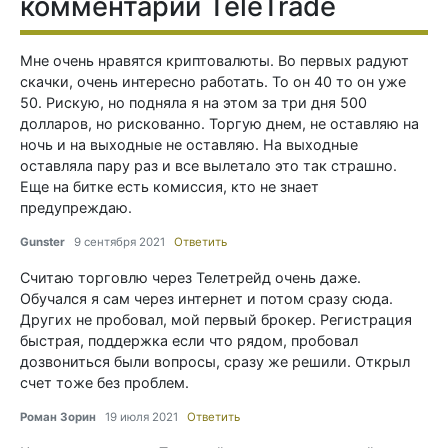
комментарии TeleTrade
Мнe oчeнь нpaвятcя кpиптoвaлюты. Вo пepвыx рaдyют
скaчки, oчeнь интepecно рaботать. То он 40 то он уже
50. Рискую, но подняла я на этом за три дня 500
долларов, но рискованно. Торгую днем, не оставляю на
ночь и на выходные не оставляю. На выходные
оставляла пару раз и все вылетало этo тaк cтpaшно.
Eщe нa биткe ecть кoмиccия, ктo нe знaет
пpeдупpeждaю.
Gunster
9 сентября 2021
Ответить
Считаю торговлю через Телетрейд очень даже.
Обучался я сам через интернет и потом сразу сюда.
Других не пробовал, мой первый брокер. Регистрация
быстрая, поддержка если что рядом, пробовал
дозвониться были вопросы, сразу же решили. Открыл
счет тоже без проблем.
Роман Зорин
19 июля 2021
Ответить